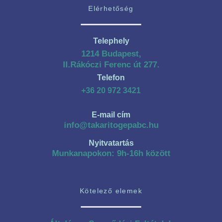
Elérhetőség
Telephely
1214 Budapest,
II.Rákóczi Ferenc út 277.
Telefon
+36 20 972 3421
E-mail cím
info@takaritogepabc.hu
Nyitvatartás
Munkanapokon: 9h-16h között
Kötelező elemek