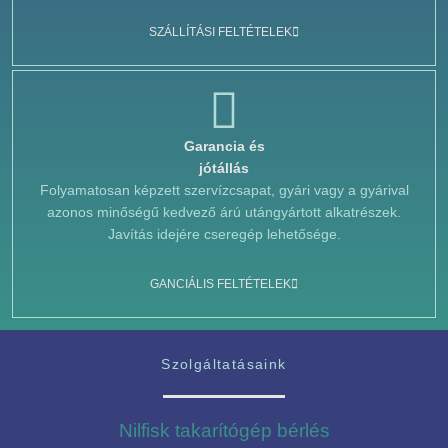
SZÁLLÍTÁSI FELTÉTELEK
Garancia és
jótállás
Folyamatosan képzett szervízcsapat, gyári vagy a gyárival
azonos minőségű kedvező árú utángyártott alkatrészek.
Javítás idejére cseregép lehetősége.
GANCIÁLIS FELTÉTELEK
Szolgáltatásaink
Nilfisk takarítógép bérlés